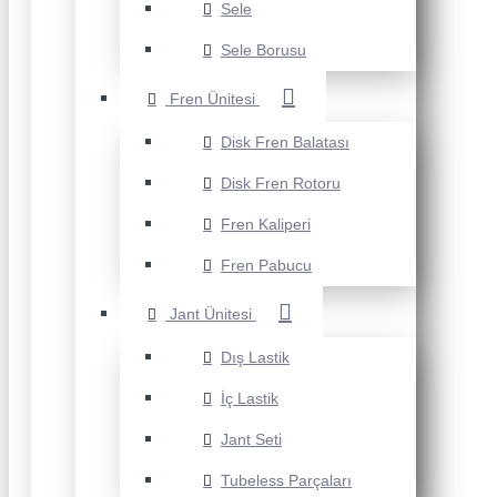
Sele
Sele Borusu
Fren Ünitesi
Disk Fren Balatası
Disk Fren Rotoru
Fren Kaliperi
Fren Pabucu
Jant Ünitesi
Dış Lastik
İç Lastik
Jant Seti
Tubeless Parçaları