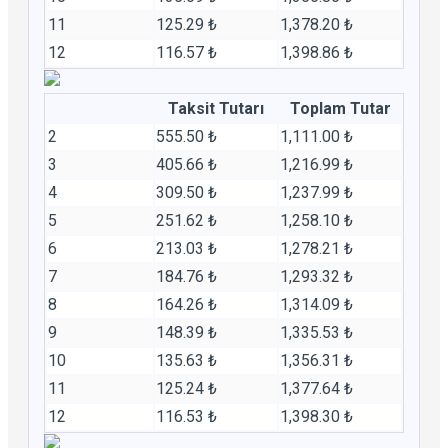
11
125.29 ₺
1,378.20 ₺
12
116.57 ₺
1,398.86 ₺
Taksit Tutarı
Toplam Tutar
2
555.50 ₺
1,111.00 ₺
3
405.66 ₺
1,216.99 ₺
4
309.50 ₺
1,237.99 ₺
5
251.62 ₺
1,258.10 ₺
6
213.03 ₺
1,278.21 ₺
7
184.76 ₺
1,293.32 ₺
8
164.26 ₺
1,314.09 ₺
9
148.39 ₺
1,335.53 ₺
10
135.63 ₺
1,356.31 ₺
11
125.24 ₺
1,377.64 ₺
12
116.53 ₺
1,398.30 ₺