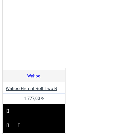
Wahoo
Wahoo Elemnt Bolt Two Bolt Out Front Mount
1.777,00 ₺