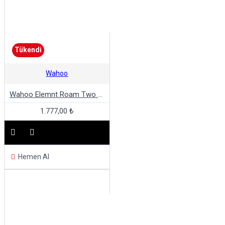
Tükendi
Wahoo
Wahoo Elemnt Roam Two Bolt Out Front Mount
1.777,00 ₺
Hemen Al