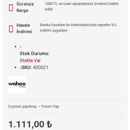
Ücretsiz
1000 TL ve üzeri siparişleriniz ücretsiz teslim
edilir.
Kargo
Havale
Banka havalesi ile ödemelerinizde sepette %5
indirim uygulanır.
İndirimi
Stok Durumu:
Stokta Var
SKU:
400021
0 yorum yapılmış.
-
Yorum Yap
1.111,00 ₺