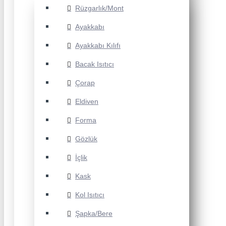
Rüzgarlık/Mont
Ayakkabı
Ayakkabı Kılıfı
Bacak Isıtıcı
Çorap
Eldiven
Forma
Gözlük
İçlik
Kask
Kol Isıtıcı
Şapka/Bere