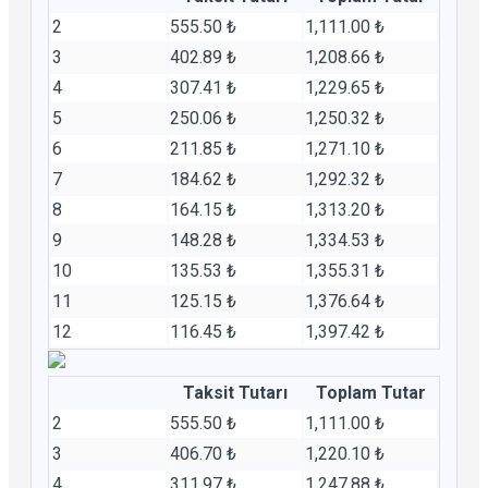
2
555.50 ₺
1,111.00 ₺
3
402.89 ₺
1,208.66 ₺
4
307.41 ₺
1,229.65 ₺
5
250.06 ₺
1,250.32 ₺
6
211.85 ₺
1,271.10 ₺
7
184.62 ₺
1,292.32 ₺
8
164.15 ₺
1,313.20 ₺
9
148.28 ₺
1,334.53 ₺
10
135.53 ₺
1,355.31 ₺
11
125.15 ₺
1,376.64 ₺
12
116.45 ₺
1,397.42 ₺
Taksit Tutarı
Toplam Tutar
2
555.50 ₺
1,111.00 ₺
3
406.70 ₺
1,220.10 ₺
4
311.97 ₺
1,247.88 ₺