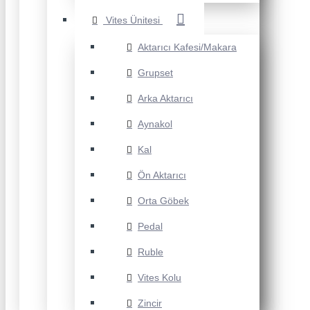
Vites Ünitesi
Aktarıcı Kafesi/Makara
Grupset
Arka Aktarıcı
Aynakol
Kal
Ön Aktarıcı
Orta Göbek
Pedal
Ruble
Vites Kolu
Zincir