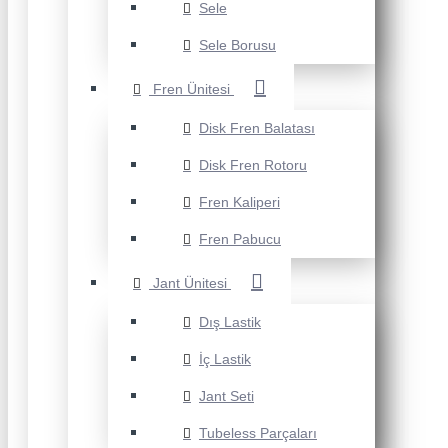
Sele
Sele Borusu
Fren Ünitesi
Disk Fren Balatası
Disk Fren Rotoru
Fren Kaliperi
Fren Pabucu
Jant Ünitesi
Dış Lastik
İç Lastik
Jant Seti
Tubeless Parçaları