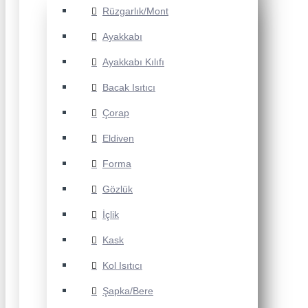
Rüzgarlık/Mont
Ayakkabı
Ayakkabı Kılıfı
Bacak Isıtıcı
Çorap
Eldiven
Forma
Gözlük
İçlik
Kask
Kol Isıtıcı
Şapka/Bere