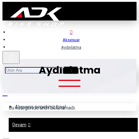
Aksesuar
Aydınlatma
Aydınlatma
Alışveriş sepetiniz boş!
Bu kategoride ürün bulunamadı.
Devam