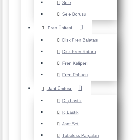
Sele
Sele Borusu
Fren Ünitesi
Disk Fren Balatası
Disk Fren Rotoru
Fren Kaliperi
Fren Pabucu
Jant Ünitesi
Dış Lastik
İç Lastik
Jant Seti
Tubeless Parçaları