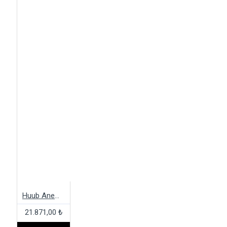
Huub Anemoi 2 SUB22 Tri Suit
21.871,00 ₺