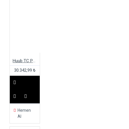
Huub TC Performance 3:5 Wetsuit
30.342,99 ₺
Hemen
Al