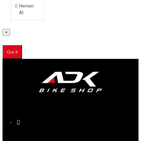
Hemen
Al
×
Got it