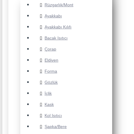
Rüzgarlık/Mont
Ayakkabı
Ayakkabı Kılıfı
Bacak Isıtıcı
Çorap
Eldiven
Forma
Gözlük
İçlik
Kask
Kol Isıtıcı
Şapka/Bere