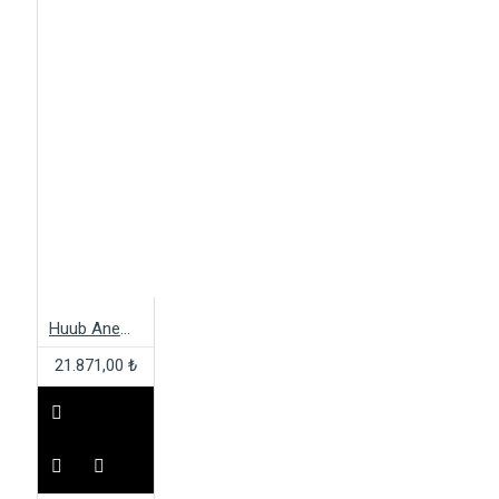
Huub Anemoi 2 SUB22 Flatlock Trisuit
21.871,00 ₺