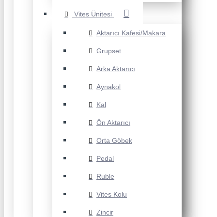
Vites Ünitesi
Aktarıcı Kafesi/Makara
Grupset
Arka Aktarıcı
Aynakol
Kal
Ön Aktarıcı
Orta Göbek
Pedal
Ruble
Vites Kolu
Zincir