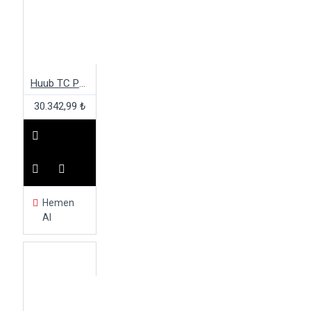
Huub TC Performance 3:3 Kadın Wetsuit
30.342,99 ₺
Hemen
Al