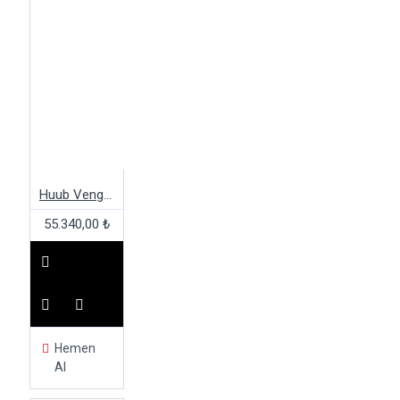
Huub Vengeance 3:5 Wetsuit
55.340,00 ₺
Hemen
Al