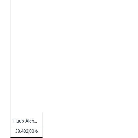
Huub Alchemy 3:5 Wetsuit
38.482,00 ₺