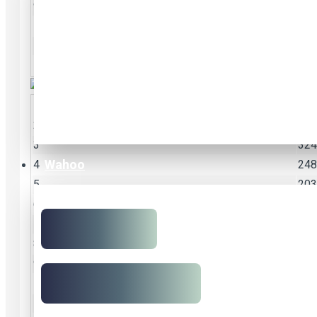
9
118
10
108
11
99.
12
92.
2
443
3
324
Wahoo
4
248
5
203
6
173
7
151
8
135
9
123
10
112
11
104