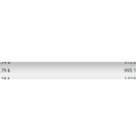
.25 ₺
1,064
.08 ₺
1,080
80 ₺
1,097
87 ₺
1,114
Taksit Tutarı
.00 ₺
886.0
.34 ₺
973.0
.79 ₺
995.1
.18 ₺
1,015
.69 ₺
1,042
.70 ₺
1,061
.81 ₺
1,086
.33 ₺
1,109
.88 ₺
1,128
.57 ₺
1,150