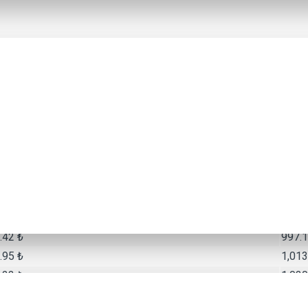
ncak daha düşük performansa ve daha fazla aşınmaya sahiptir. Met
 sunar. Reçine balatalara kıyasla metal balatalar fren yaparken ses
Taksit Tutarı
.00 ₺
886.0
.29 ₺
963.8
.16 ₺
980.6
.42 ₺
997.1
.95 ₺
1,013
.23 ₺
1,030
.91 ₺
1,047