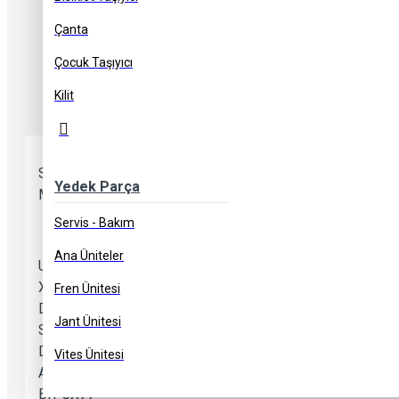
Çanta
Çocuk Taşıyıcı
Kilit
Ürün Açıklaması
Taksit Seçenekleri
Kullanıc
Shimano Disk Fren Balataları - G04S Metal
Yedek Parça
Metalden yapılmış Shimano G04S disk fren balataları. XTR'de
Servis - Bakım
Ana Üniteler
Uyumluluk:
XTR BR-M9000, BR-M9020, BR-M987, BR-M985
Fren Ünitesi
Deore XT BR-M8100, BR-M8000, BR-M785
Jant Ünitesi
SLX BR-M7100, BR-M7000, BR-M675, BR-M666
Deore BR-M6000, BR-M615
Vites Ünitesi
Alfine BR-S7000, BR-S700
BR-CX77