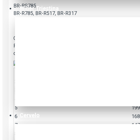
BR-RS785
Wilier Triestina
BR-R785, BR-R517, BR-R317
Genel Bilgiler:
Reçine fren balataları metal balatalardan daha sessizdir a
daha dayanıklıdır ve ıslak olsa bile kararlı fren performansı
2
443
3
321
4
245
5
199
Cervelo
6
168
7
147
8
130