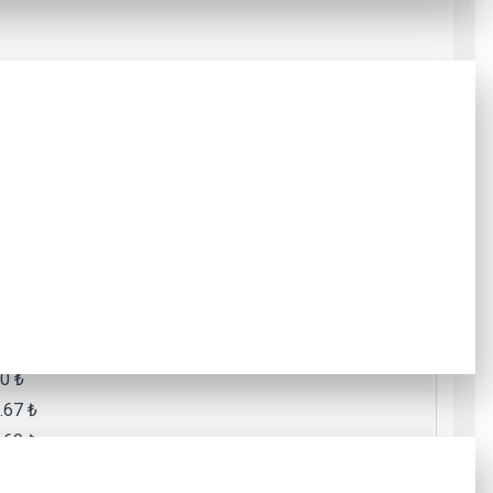
al fren balataları daha uzun ömürlüdür, aşınmaya karşı
 çıkarabilir.
Toplam Tutar
0 ₺
8 ₺
2 ₺
0 ₺
.67 ₺
.60 ₺
.25 ₺