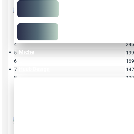
12
97.
2
443
3
321
4
245
Miche
5
199
6
169
Huub Design
7
147
8
130
9
118
10
108
11
99.
12
92.