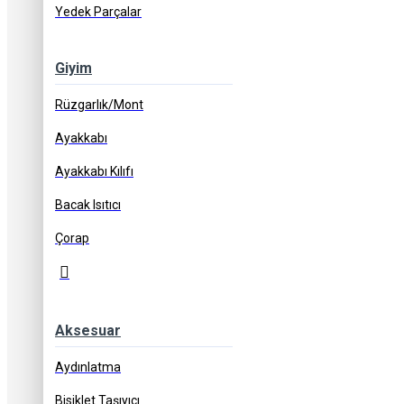
Havale İndirimi
Banka havalesi ile ödemelerinizde sepette 
Yedek Parçalar
Giyim
Rüzgarlık/Mont
Stok Durumu:
Ayakkabı
Artık Mevcut Değil
SKU:
101476
Ayakkabı Kılıfı
Bacak Isıtıcı
Çorap
0 yorum yapılmış.
-
Yorum Yap
886,00 ₺
Aksesuar
Aydınlatma
Sepete Ekle
Bisiklet Taşıyıcı