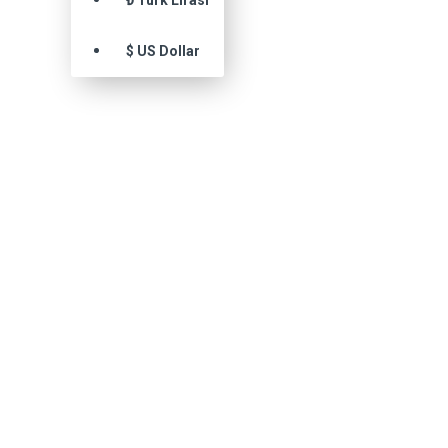
₺
Türk Lirası
$
US Dollar
m edilir.