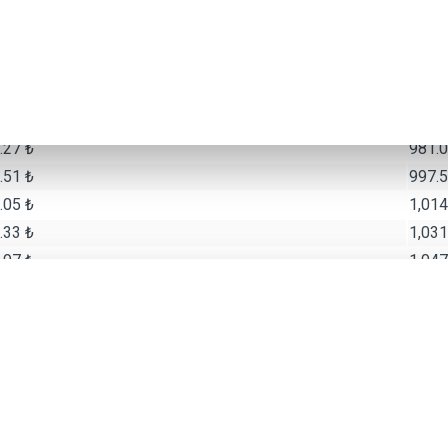
44 ₺
1,169
Taksit Tutarı
.00 ₺
886.0
.35 ₺
964.0
.27 ₺
981.0
.51 ₺
997.5
.05 ₺
1,014
.33 ₺
1,031
.97 ₺
1,047
.31 ₺
1,064
.13 ₺
1,081
84 ₺
1,098
90 ₺
1,114
Taksit Tutarı