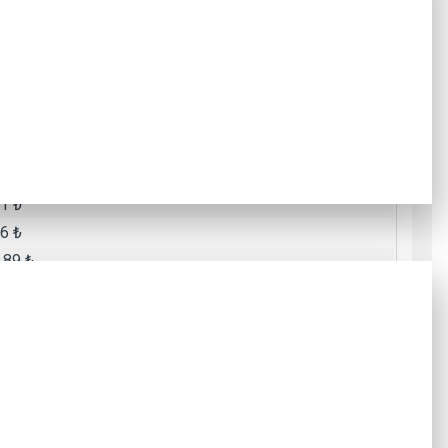
.26 ₺
.83 ₺
.84 ₺
.41 ₺
Toplam Tutar
0 ₺
1 ₺
6 ₺
.89 ₺
.11 ₺
.87 ₺
.50 ₺
.98 ₺
.76 ₺
.29 ₺