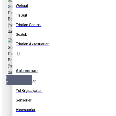
Wetsuit
Tri Suit
Triatlon Çantası
Gözlük
Triatlon Aksesuarları
Antrenman
Akıllı Trainer
Yol Bilgisayarları
Ücretsiz Kargo
1000 TL ve üzeri siparişleriniz ücretsiz tesli
Sensörler
Aksesuarlar