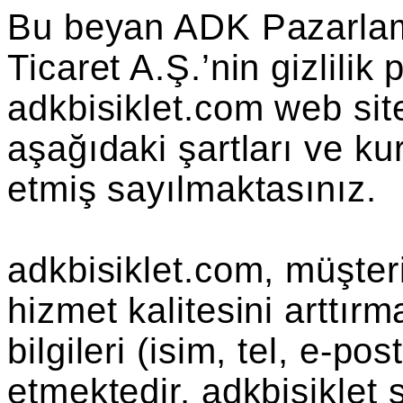
Bu beyan ADK Pazarlam
Ticaret A.Ş.’nin gizlilik p
adkbisiklet.com web site
aşağıdaki şartları ve ku
etmiş sayılmaktasınız.
adkbisiklet.com, müşter
hizmet kalitesini arttır
bilgileri (isim, tel, e-po
etmektedir. adkbisiklet